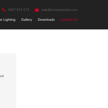
0407 871 573
sale@tunisiansolar.com
ar Lighting
Gallery
Downloads
Contact Us
ые
и