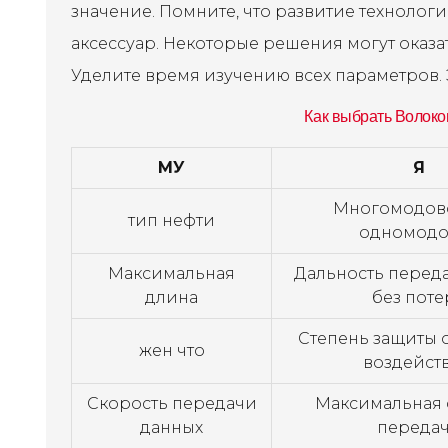
значение. Помните, что развитие технолог
аксессуар. Некоторые решения могут оказа
Уделите время изучению всех параметров.
Как выбрать Волоко
МУ
Я
Многомодов
тип нефти
одномодо
Максимальная
Дальность переда
длина
без поте
Степень защиты 
жен что
воздейст
Скорость передачи
Максимальная 
данных
переда