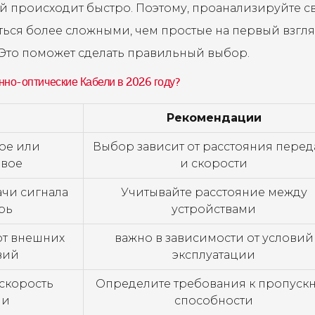
ий происходит быстро. Поэтому, проанализируйте с
ться более сложными, чем простые на первый взгля
 Это поможет сделать правильный выбор.
нно-оптические Кабели в 2026 году?
Рекомендации
ое или
Выбор зависит от расстояния перед
вое
и скорости
чи сигнала
Учитывайте расстояние между
рь
устройствами
от внешних
важно в зависимости от условий
вий
эксплуатации
скорость
Определите требования к пропуск
чи
способности