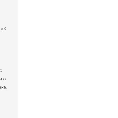
ных
о
вию
ке.