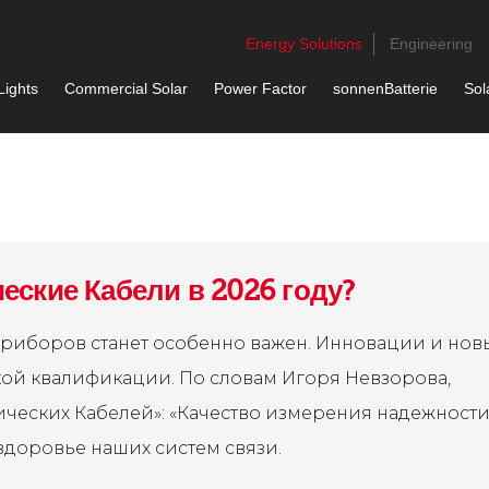
Energy Solutions
Engineering
Lights
Commercial Solar
Power Factor
sonnenBatterie
Sol
еские Кабели в 2026 году?
приборов станет особенно важен. Инновации и нов
кой квалификации. По словам Игоря Невзорова,
ических Кабелей»: «Качество измерения надежност
 здоровье наших систем связи.