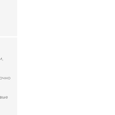
й
и,
точно
вые